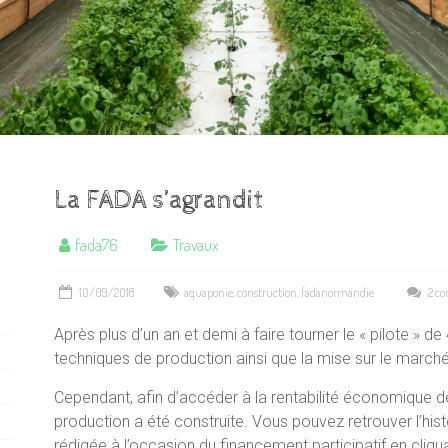
La FADA s’agrandit
fada76
Travaux
10/09/2018
aquaponie
,
construction
,
fadanormandie
2 c
Après plus d’un an et demi à faire tourner le « pilote » d
techniques de production ainsi que la mise sur le marc
Cependant, afin d’accéder à la rentabilité économique d
production a été construite. Vous pouvez retrouver l’his
rédigée à l’occasion du financement participatif en cliq