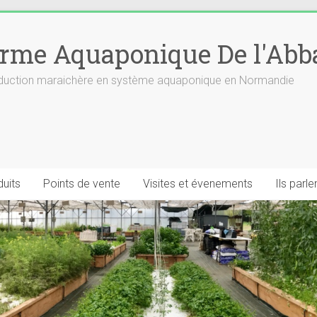
rme Aquaponique De l'Abb
roduction maraichère en système aquaponique en Normandie
uits
Points de vente
Visites et évenements
Ils parl