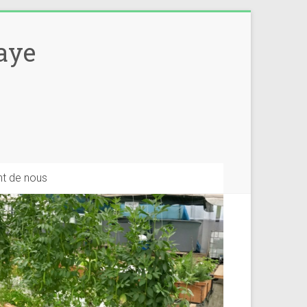
aye
Share
ent de nous