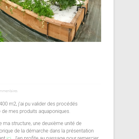
ommentaires
e 400 m2, j’ai pu valider des procédés
hé de mes produits aquaponiques.
e ma structure, une deuxième unité de
torique de la démarche dans la présentation
uant
ici
. J’en profite au passage pour remercier