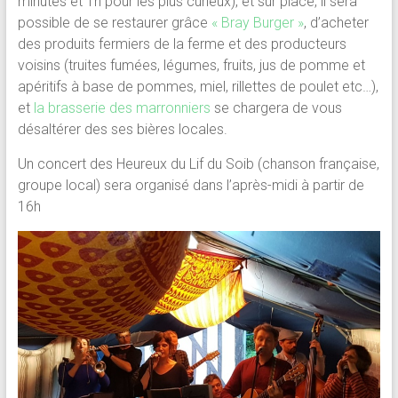
minutes et 1h pour les plus curieux), et sur place, il sera
possible de se restaurer grâce
« Bray Burger »
, d’acheter
des produits fermiers de la ferme et des producteurs
voisins (truites fumées, légumes, fruits, jus de pomme et
apéritifs à base de pommes, miel, rillettes de poulet etc…),
et
la brasserie des marronniers
se chargera de vous
désaltérer des ses bières locales.
Un concert des Heureux du Lif du Soib (chanson française,
groupe local) sera organisé dans l’après-midi à partir de
16h