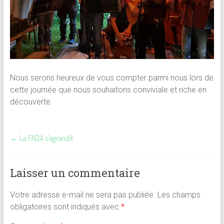
Nous serons heureux de vous compter parmi nous lors de
cette journée que nous souhaitons conviviale et riche en
découverte.
←
La FADA s’agrandit
Laisser un commentaire
Votre adresse e-mail ne sera pas publiée.
Les champs
obligatoires sont indiqués avec
*