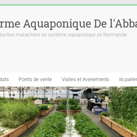
rme Aquaponique De l'Abb
roduction maraichère en système aquaponique en Normandie
uits
Points de vente
Visites et évenements
Ils parl