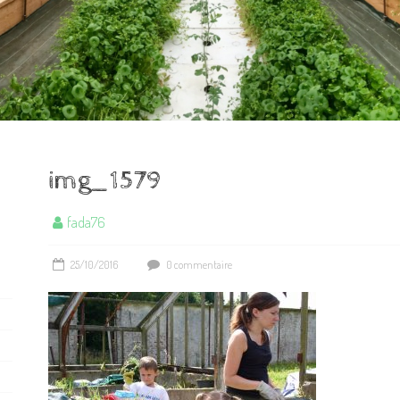
img_1579
fada76
25/10/2016
0 commentaire