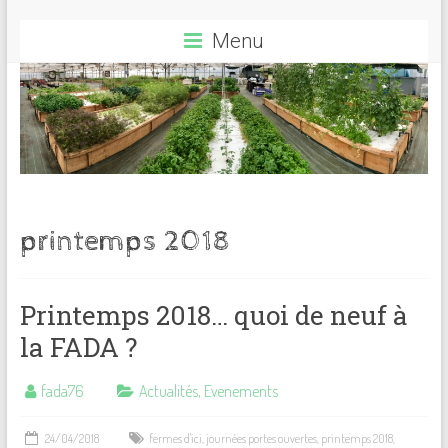
Menu
printemps 2018
Printemps 2018… quoi de neuf à
la FADA ?
fada76
Actualités
,
Evenements
24/04/2018
fermes d'ici
,
journées portes ouvertes
,
printemps 2018
,