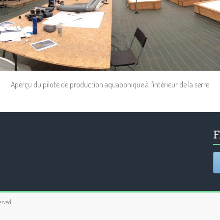
Aperçu du pilote de production aquaponique à l’intérieur de la serre
F
served.