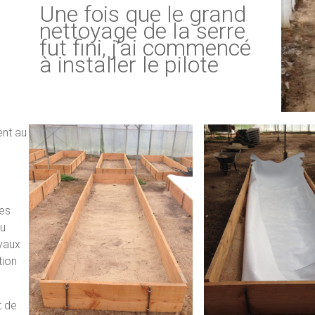
Une fois que le grand
nettoyage de la serre
fut fini, j’ai commencé
à installer le pilote
ent au
des
du
uyaux
tion
t de