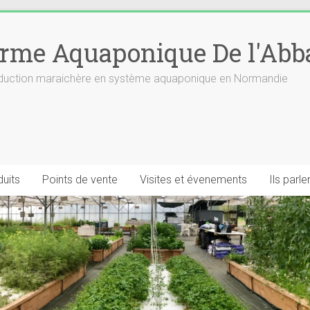
rme Aquaponique De l'Abb
roduction maraichère en système aquaponique en Normandie
uits
Points de vente
Visites et évenements
Ils parl