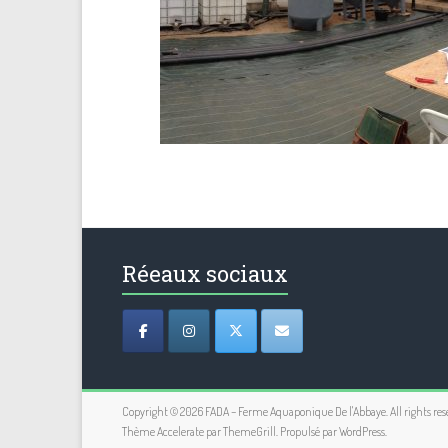
Réeaux sociaux
Copyright © 2026
FADA – Ferme Aquaponique De l'Abbaye
. All rights re
Thème
Accelerate
par ThemeGrill. Propulsé par
WordPress
.