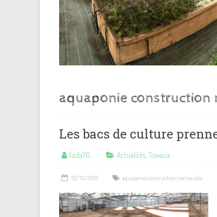
aquaponie construction
Les bacs de culture pren
fada76
Actualités
,
Travaux
02/10/2016
aquaponie construction normandie