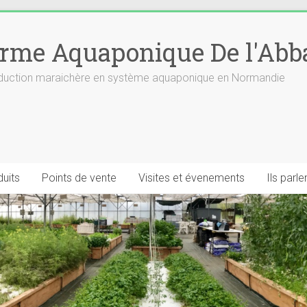
rme Aquaponique De l'Abb
roduction maraichère en système aquaponique en Normandie
uits
Points de vente
Visites et évenements
Ils parl