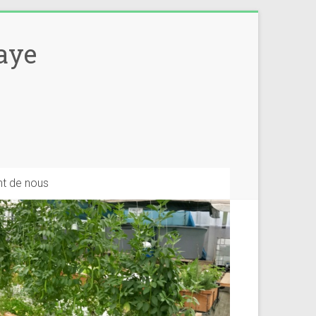
aye
Share
ent de nous