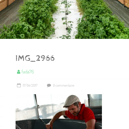
IMG_2966
fada76
17/04/2017
0 commentaire