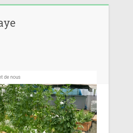
aye
Share
ent de nous