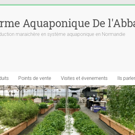
rme Aquaponique De l'Abb
roduction maraichère en système aquaponique en Normandie
uits
Points de vente
Visites et évenements
Ils parl