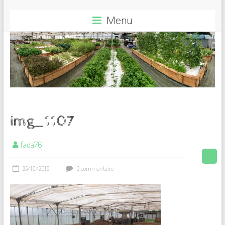
Menu
img_1107
fada76
25/10/2016
0 commentaire